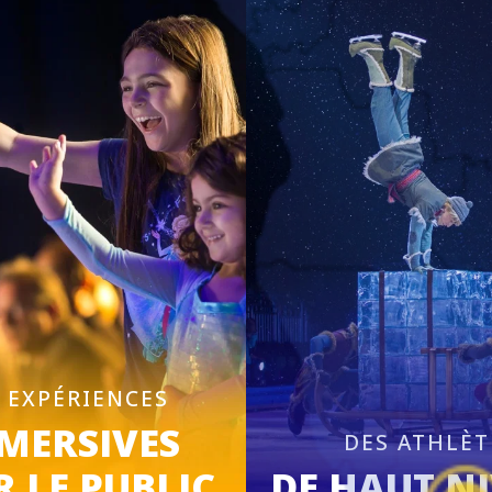
 EXPÉRIENCES
MERSIVES
DES ATHLÈT
 LE PUBLIC
DE HAUT N