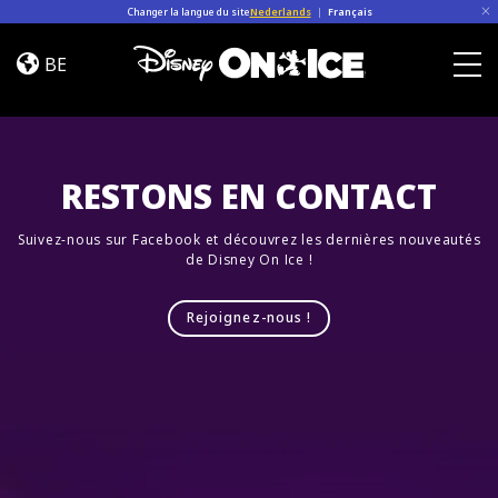
Skip to content
Changer la langue du site
Nederlands
|
Français
Road
Trip
BE
Adventures
Togg
RESTONS EN CONTACT
Suivez-nous sur Facebook et découvrez les dernières nouveautés
de Disney On Ice !
Rejoignez-nous !