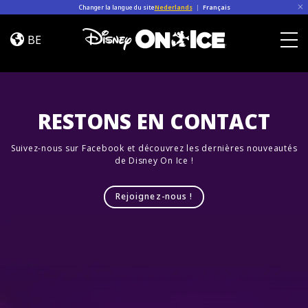
Skip to content
Changer la langue du site
Nederlands
|
Français
Road
Trip
BE
Adventures
Togg
RESTONS EN CONTACT
Suivez-nous sur Facebook et découvrez les dernières nouveautés
de Disney On Ice !
Rejoignez-nous !