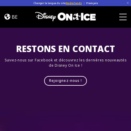
Skip to content
Changer la langue du site
Nederlands
|
Français
Magic
In
BE
The
Togg
Stars
RESTONS EN CONTACT
Suivez-nous sur Facebook et découvrez les dernières nouveautés
de Disney On Ice !
Rejoignez-nous !