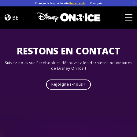
Skip to content
Changer la langue du site
Nederlands
|
Français
Magia
en
BE
Las
Togg
Estrellas
RESTONS EN CONTACT
Suivez-nous sur Facebook et découvrez les dernières nouveautés
de Disney On Ice !
Rejoignez-nous !