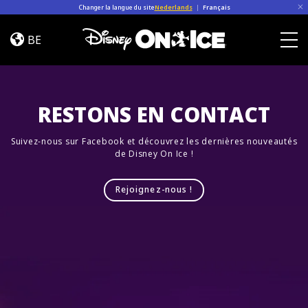
Skip to content
Changer la langue du site
Nederlands
|
Français
Let’s
Dance
BE
Togg
RESTONS EN CONTACT
Suivez-nous sur Facebook et découvrez les dernières nouveautés
de Disney On Ice !
Rejoignez-nous !