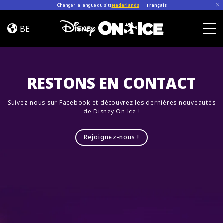
Skip to content
Changer la langue du site
Nederlands
|
Français
Let’s
Dance
BE
Kent,
Togg
Everett
RESTONS EN CONTACT
Suivez-nous sur Facebook et découvrez les dernières nouveautés
de Disney On Ice !
Rejoignez-nous !