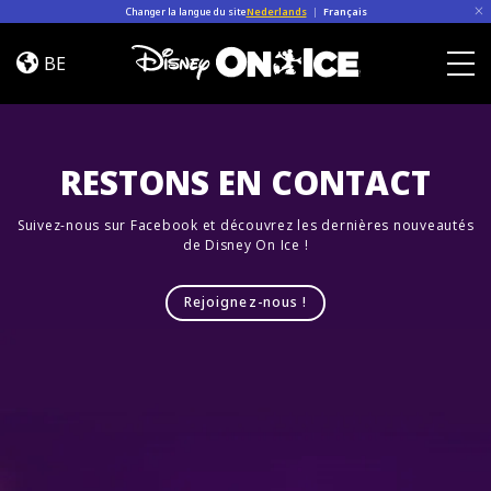
Skip to content
Changer la langue du site
Nederlands
|
Français
Jump
In!
BE
Togg
RESTONS EN CONTACT
Suivez-nous sur Facebook et découvrez les dernières nouveautés
de Disney On Ice !
Rejoignez-nous !