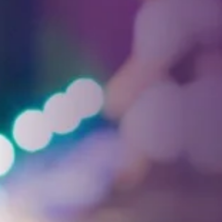
Facebook
Threads
Instagra
YouT
T