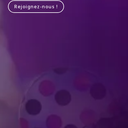
Rejoignez-nous !
Produit par Feld Entertainment
m
ube
iktok