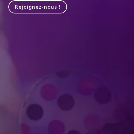
Rejoignez-nous !
Produit par Feld Entertainment
m
ube
iktok