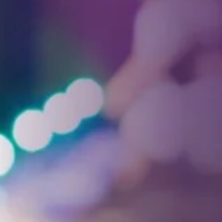
Facebook
Threads
Instagra
YouT
T