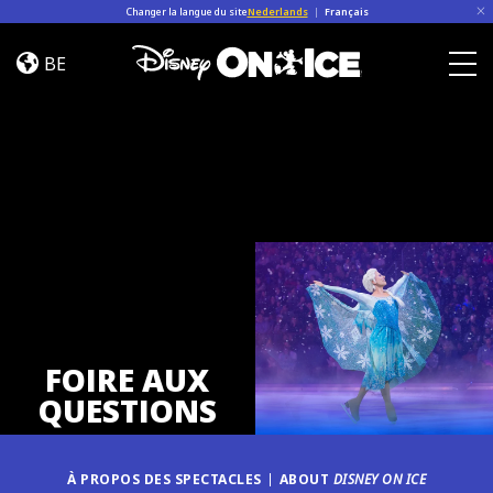
Skip to content
Changer la langue du site
Nederlands
|
Français
FAQ
BE
Togg
FOIRE AUX
QUESTIONS
À PROPOS DES SPECTACLES
ABOUT
DISNEY ON ICE