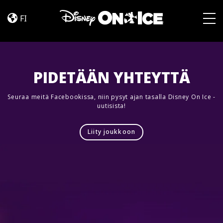
Road
Skip to content
Trip
FI
Adventures
Togg
PIDETÄÄN YHTEYTTÄ
Seuraa meitä Facebookissa, niin pysyt ajan tasalla Disney On Ice -
uutisista!
Liity joukkoon