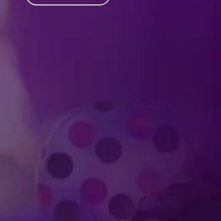
Produced by Feld Entertainment
m
ube
iktok