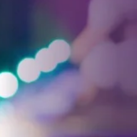
Facebook
Threads
Instagra
YouT
T