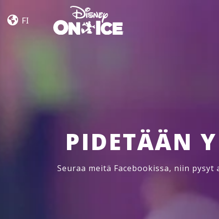
Let’s
Skip to content
Dance
FI
PIDETÄÄN 
Seuraa meitä Facebookissa, niin pysyt a