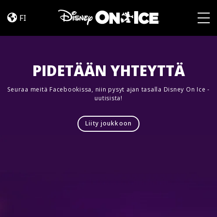
Jump
Skip to content
In!
FI
Togg
PIDETÄÄN YHTEYTTÄ
Seuraa meitä Facebookissa, niin pysyt ajan tasalla Disney On Ice -
uutisista!
Liity joukkoon