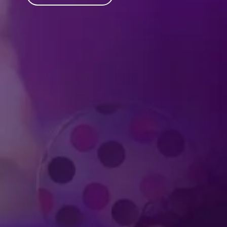
Produced by Feld Entertainment
m
ube
iktok