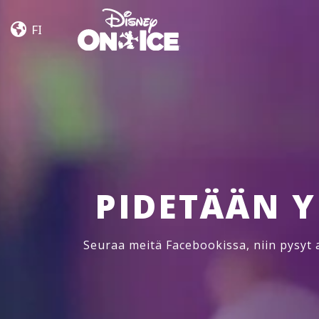
Jump
Skip to content
In!
FI
PIDETÄÄN 
Seuraa meitä Facebookissa, niin pysyt a