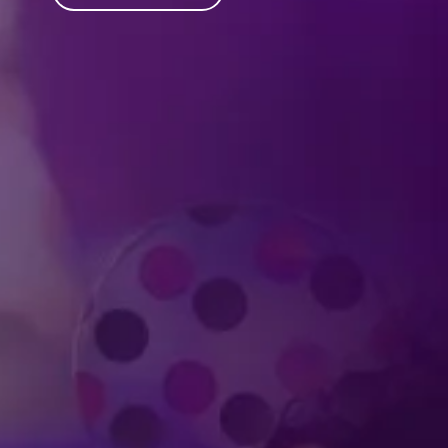
Produced by Feld Entertainment
m
ube
iktok