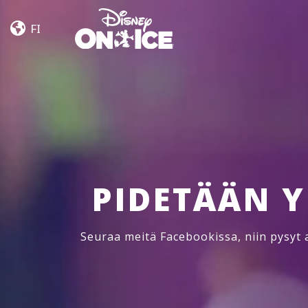
Jump
Skip to content
In!
FI
PIDETÄÄN 
Seuraa meitä Facebookissa, niin pysyt a