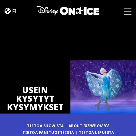
UKK
Skip to content
FI
Togg
USEIN
KYSYTYT
KYSYMYKSET
TIETOA SHOW’STA
ABOUT
DISNEY ON ICE
TIETOA FANITUOTTEISTA
TIETOA LIPUISTA