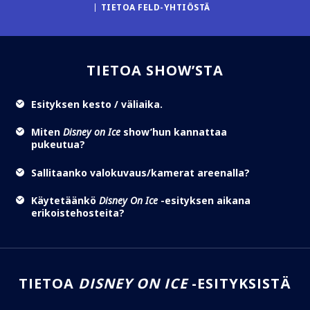
TIETOA FELD-YHTIÖSTÄ
TIETOA SHOW’STA
Esityksen kesto / väliaika.
Miten
Disney on Ice
show’hun kannattaa
pukeutua?
Sallitaanko valokuvaus/kamerat areenalla?
Käytetäänkö
Disney On Ice
-esityksen aikana
erikoistehosteita?
TIETOA
DISNEY ON ICE
-ESITYKSISTÄ