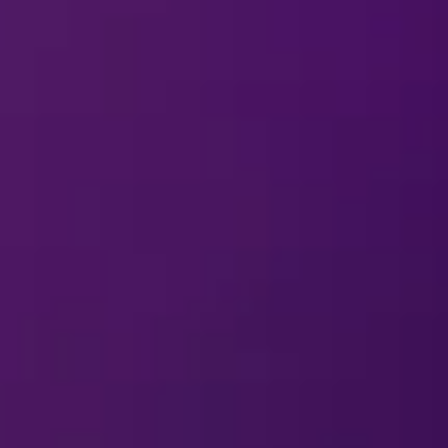
IETOA FANITUOTTEIS
dessä, mikäli minulla on kysyttävää
Disney
teita muualta kuin esityksissä?
n käyttää esityksen tuotemyyntipisteiss