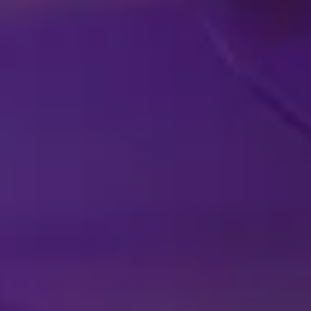
Facebook
Threads
Instagra
YouT
T