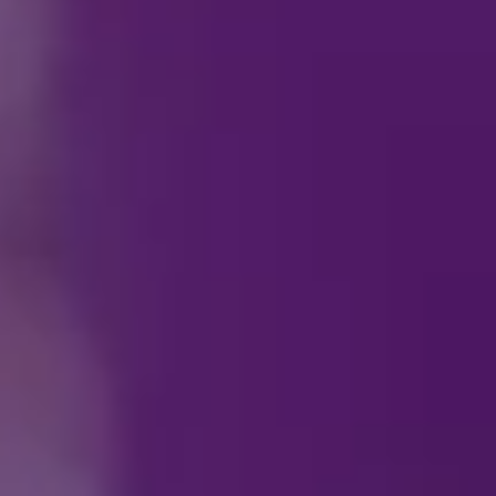
T
Kehen voin olla yhtey
fanituotteista?
Voinko ostaa fanituot
Mitä maksutapoja voi