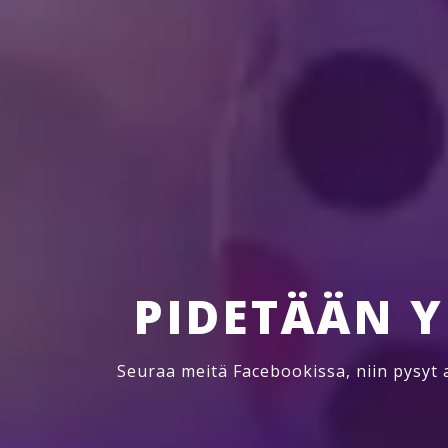
Miten pääsen esiinty
PIDETÄÄN 
Seuraa meitä Facebookissa, niin pysyt a