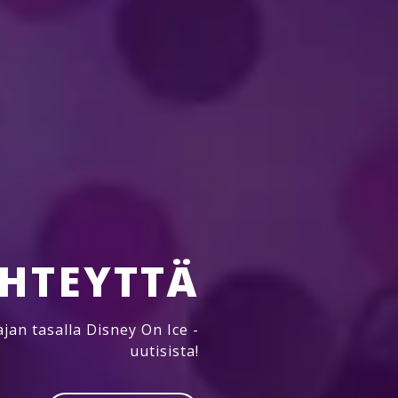
mään Disney On Iceen?
YHTEYTTÄ
jan tasalla Disney On Ice -
uutisista!