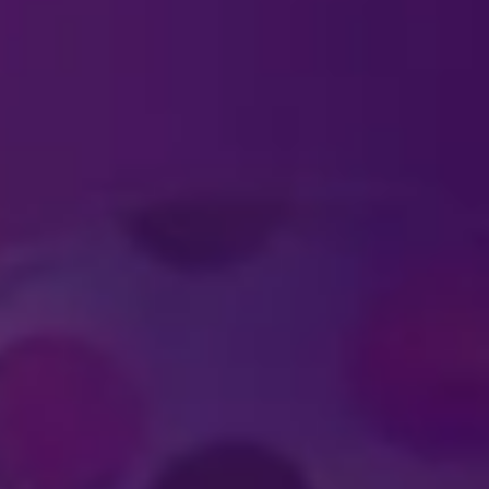
TIETOA LIPUISTA
uja?
nen lapseni oman lipun, jos hän istuu ko
lista tavata?
TIETOA FELD-YHTIÖST
inment?