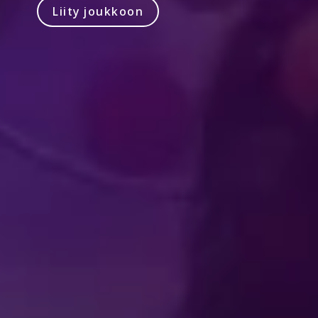
Liity joukkoon
Produced by Feld Entertainment
m
ube
iktok