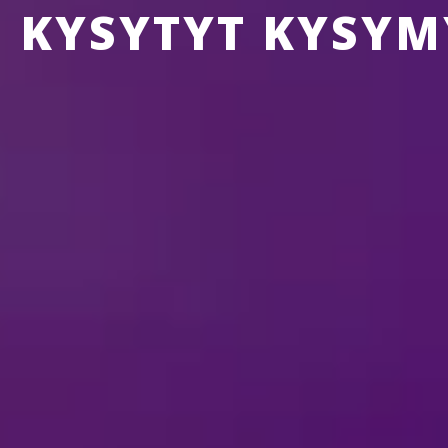
N KYSYTYT KYSYM
NEY ON ICE
TIETOA FANITUOTTEISTA
TIETOA LIP
TIETOA SHOW’STA
aika.
w’hun kannattaa pukeutua?