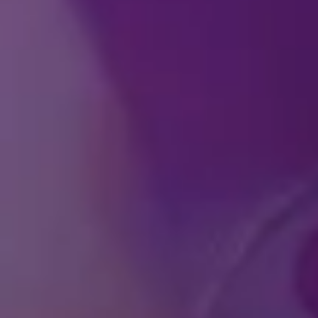
Miten voin ostaa lipp
Tarvitseeko vauvaikäi
sylissäni?
Onko hahmoja mahdol
Mikä on Feld Enterta