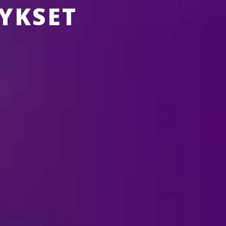
YKSET
UISTA
TIETOA FELD-YHTIÖSTÄ