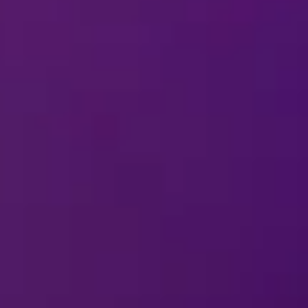
us/kamerat areenalla?
 Ice
-esityksen aikana erikoistehosteita?
A
DISNEY ON ICE
-ESIT
i ole esitysaikataulussa?
puu kaupunkiini?
dessä, mikäli minulla on kysyttävää tai 