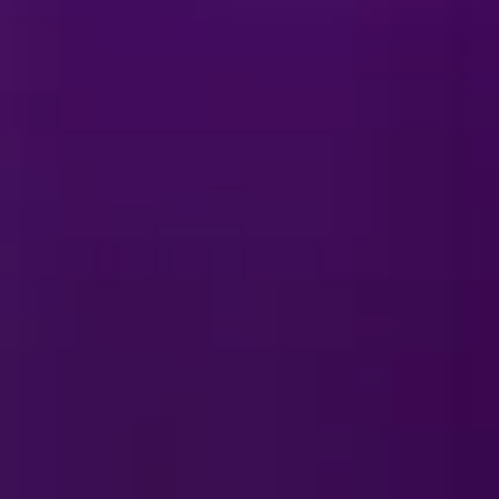
TA
 On Ice
–
ä?