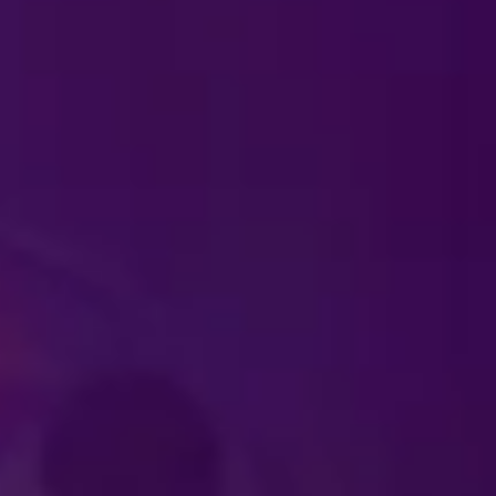
ko esityksen ajan
Ä