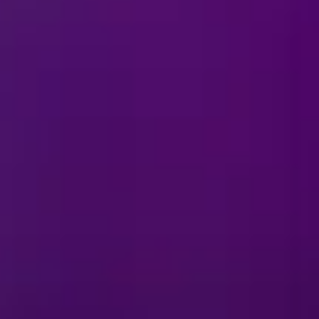
YKSISTÄ
haluan antaa