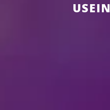
USEI
TIETOA SHOW’STA
ABOUT
DIS
Esityksen kesto / väli
Miten
Disney on Ice
sho