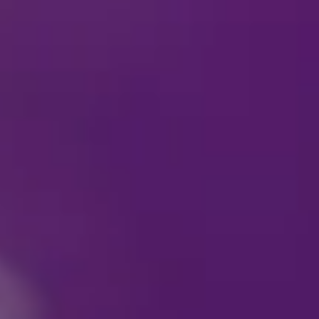
Sallitaanko valokuva
Käytetäänkö
Disney On
TIETO
Miksei kotikaupunkian
Koska
Disney On Ice
saa
Kehen voin olla yhtey
palautetta?