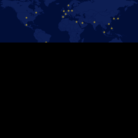
PIDETÄÄN YHTEYTTÄ
Seuraa meitä Facebookissa, niin pysyt ajan tasalla Disney On Ice -
uutisista!
Liity joukkoon