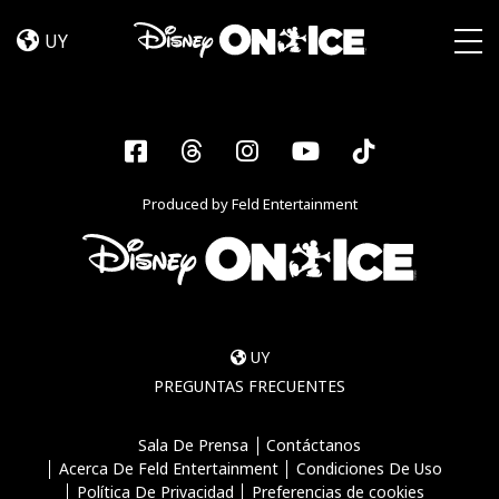
Become
Skip to content
a
UY
Disney
Togg
On
Ice
Insider
Facebook
Threads
Instagram
YouTube
Tiktok
–
Sign
Produced by Feld Entertainment
Up
UY
PREGUNTAS FRECUENTES
Sala De Prensa
Contáctanos
Acerca De Feld Entertainment
Condiciones De Uso
Política De Privacidad
Preferencias de cookies