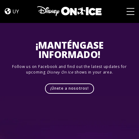
Let’s
Skip to content
Dance
UY
Togg
¡MANTÉNGASE
INFORMADO!
Follow us on Facebook and find out the latest updates for
upcoming
Disney On Ice
shows in your area.
¡Únete a nosotros!