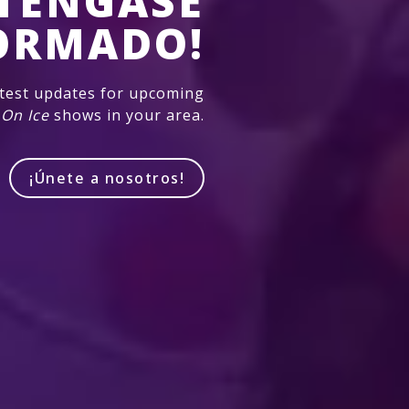
TÉNGASE
ORMADO!
atest updates for upcoming
 On Ice
shows in your area.
¡Únete a nosotros!