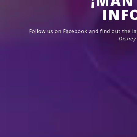
¡MAN
INF
Follow us on Facebook and find out the l
Disney