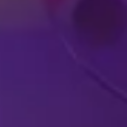
E
ENV
ESPECTÁCULOS DE DISNEY
EN VIVO EN SU
P
CIUDAD
ESP