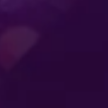
ENTRETENIMIENTO
QUE CONECTA A
TLETAS
SE
LAS
AL
GENERACIONES