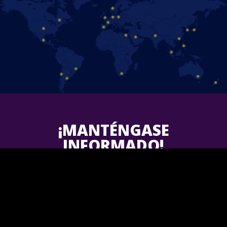
¡MANTÉNGASE
INFORMADO!
Follow us on Facebook and find out the latest updates for
upcoming
Disney On Ice
shows in your area.
¡Únete a nosotros!