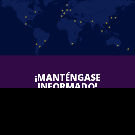
¡MANTÉNGASE
INFORMADO!
Follow us on Facebook and find out the latest updates for
upcoming
Disney On Ice
shows in your area.
¡Únete a nosotros!