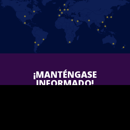
¡MANTÉNGASE
INFORMADO!
Follow us on Facebook and find out the latest updates for
upcoming
Disney On Ice
shows in your area.
¡Únete a nosotros!