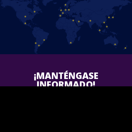
¡MANTÉNGASE
INFORMADO!
Follow us on Facebook and find out the latest updates for
upcoming
Disney On Ice
shows in your area.
¡Únete a nosotros!