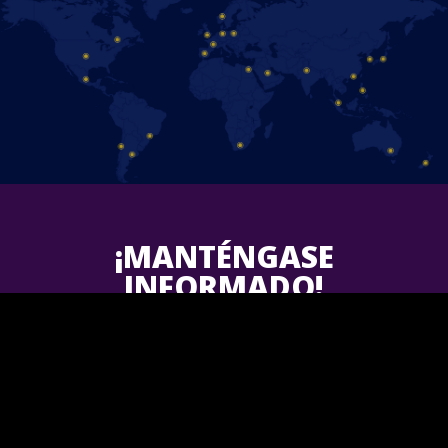
¡MANTÉNGASE
INFORMADO!
Follow us on Facebook and find out the latest updates for
upcoming
Disney On Ice
shows in your area.
¡Únete a nosotros!