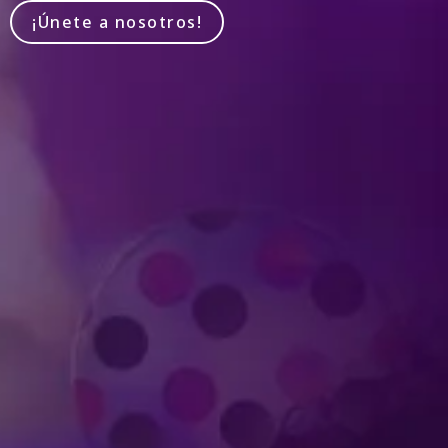
¡Únete a nosotros!
Produced by Feld Entertainment
m
ube
iktok