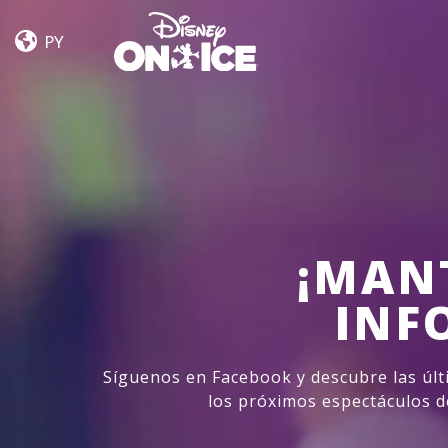
Road
Skip to content
Trip
PY
Adventures
¡MAN
INF
Síguenos en Facebook y descubre las últ
los próximos espectáculos d