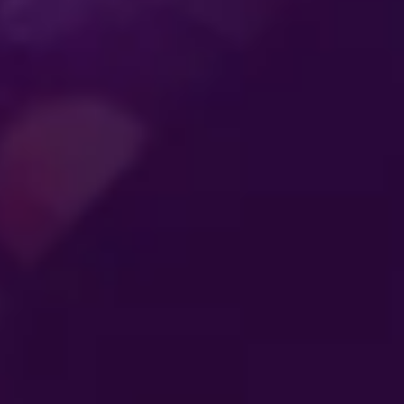
ENTRETENIMIENTO
QUE CONECTA A
TLETAS
SE
LAS
AL
GENERACIONES