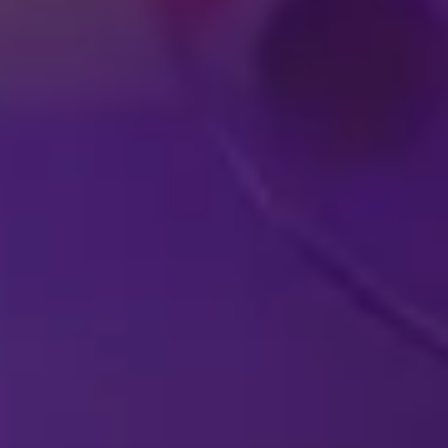
E
ENV
ESPECTÁCULOS DE DISNEY
EN VIVO EN SU
P
CIUDAD
ESP