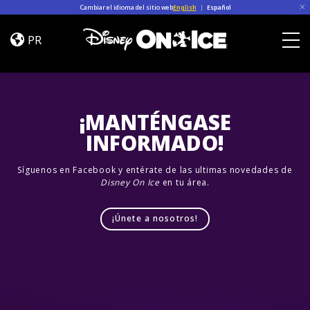
Skip to content
Cambiar el idioma del sitio web
English
|
Español
Road
Trip
PR
Adventures
Togg
¡MANTÉNGASE
INFORMADO!
Síguenos en Facebook y entérate de las ultimas novedades de
Disney On Ice
en tu área.
¡Únete a nosotros!