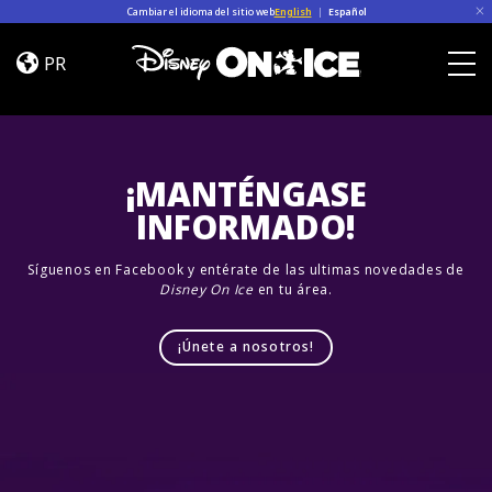
Skip to content
Cambiar el idioma del sitio web
English
|
Español
Road
Trip
PR
Adventures
Togg
¡MANTÉNGASE
INFORMADO!
Síguenos en Facebook y entérate de las ultimas novedades de
Disney On Ice
en tu área.
¡Únete a nosotros!