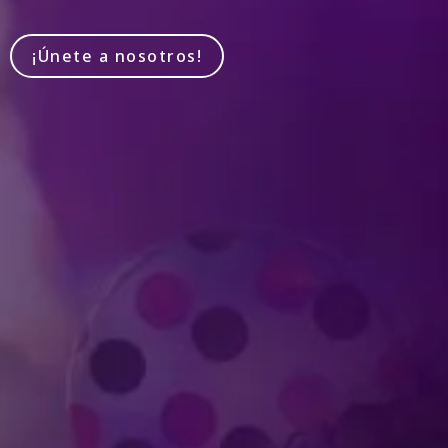
¡Únete a nosotros!
Produced by Feld Entertainment
m
ube
iktok