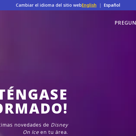
Cambiar el idioma del sitio web
English
|
Español
PREGUN
TÉNGASE
ORMADO!
ltimas novedades de
Disney
On Ice
en tu área.