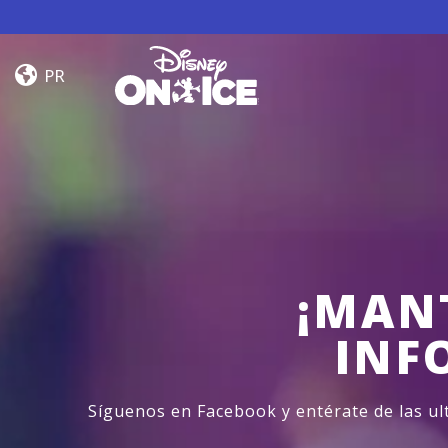
Skip to content
Road
Trip
PR
Adventures
¡MAN
INF
Síguenos en Facebook y entérate de las u