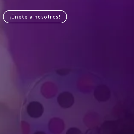
¡Únete a nosotros!
Produced by Feld Entertainment
m
ube
iktok