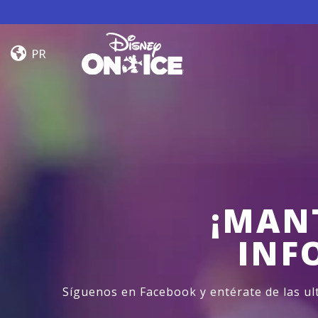
Skip to content
Road
Trip
PR
Adventures
¡MAN
INF
Síguenos en Facebook y entérate de las u