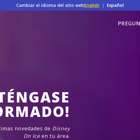
Cambiar el idioma del sitio web
English
|
Español
PREGUN
TÉNGASE
ORMADO!
ltimas novedades de
Disney
On Ice
en tu área.