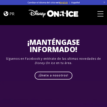
Skip to content
Cambiar el idioma del sitio web
English
|
Español
Road
Trip
PR
Adventures
Togg
¡MANTÉNGASE
INFORMADO!
Síguenos en Facebook y entérate de las ultimas novedades de
Disney On Ice
en tu área.
¡Únete a nosotros!