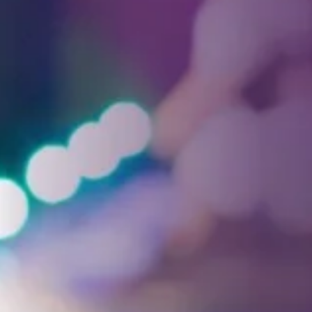
Facebook
Threads
Instagra
YouT
T