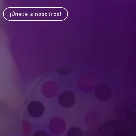
¡Únete a nosotros!
Produced by Feld Entertainment
m
ube
iktok