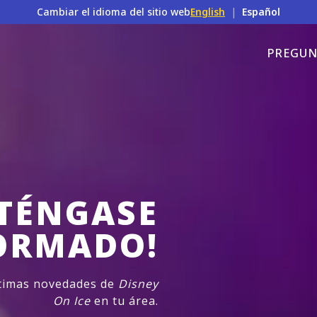
Cambiar el idioma del sitio web
English
|
Español
PREGUN
TÉNGASE
ORMADO!
ltimas novedades de
Disney
On Ice
en tu área.