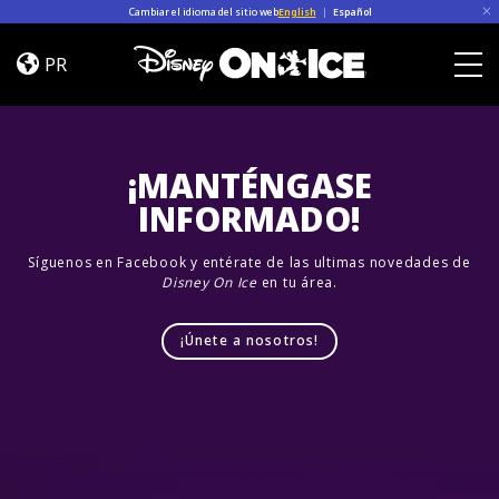
Skip to content
Cambiar el idioma del sitio web
English
|
Español
Dream
Big
PR
Togg
¡MANTÉNGASE
INFORMADO!
Síguenos en Facebook y entérate de las ultimas novedades de
Disney On Ice
en tu área.
¡Únete a nosotros!