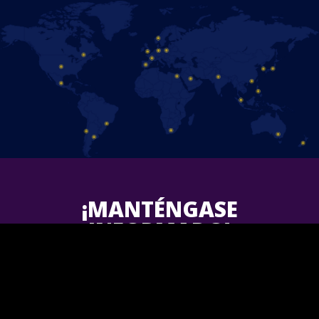
¡MANTÉNGASE
INFORMADO!
Síguenos en Facebook y entérate de las ultimas novedades de
Disney On Ice
en tu área.
¡Únete a nosotros!