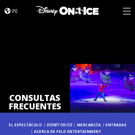
CONSULTAS
Skip to content
FRECUENTES
PE
Togg
CONSULTAS
FRECUENTES
EL ESPECTÁCULO
DISNEY ON ICE
MERCANCÍA
ENTRADAS
ACERCA DE FELD ENTERTAINMENT