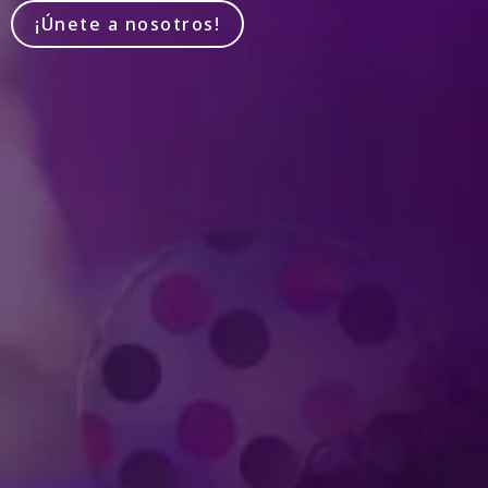
¡Únete a nosotros!
Produced by Feld Entertainment
m
ube
iktok