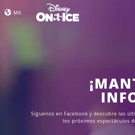
Road
Skip to content
Trip
MX
Adventures
¡MAN
INF
Síguenos en Facebook y descubre las últ
los próximos espectáculos d