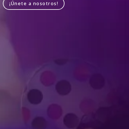
¡Únete a nosotros!
Produced by Feld Entertainment
m
ube
iktok