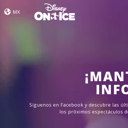
Let’s
Skip to content
Dance
MX
Dallas
Fort
Worth
¡MAN
INF
Síguenos en Facebook y descubre las últ
los próximos espectáculos d