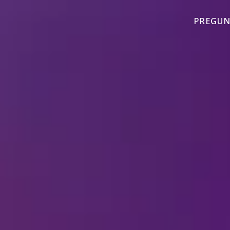
PREGUN