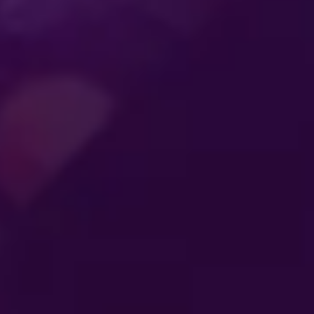
ENTRETENIMIENTO
QUE CONECTA A
TLETAS
SE
LAS
AL
GENERACIONES