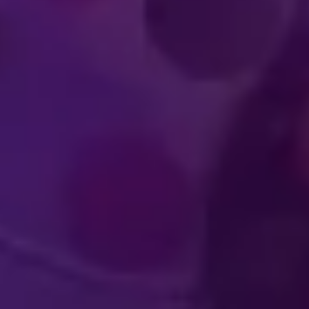
XPERIENCIAS
NVOLVENTES
ACTUACIÓN DE A
ARA LOS
DE CLA
ECTADORES
MUNDI