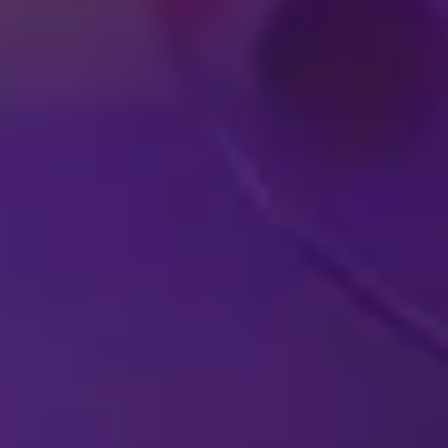
E
ESPECTÁCULOS DE DISNEY
E
EN VIVO EN TU
P
CIUDAD
ESP