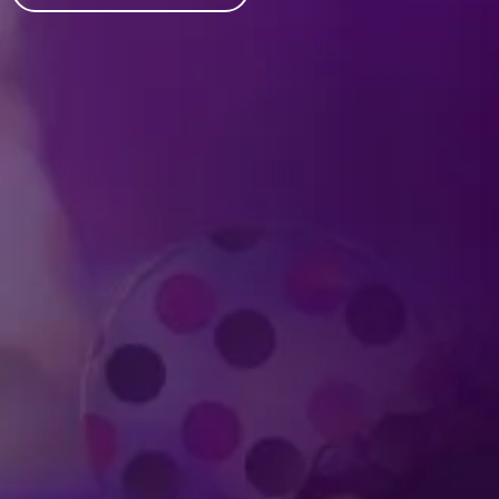
Produced by Feld Entertainment
m
ube
iktok