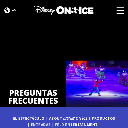
Preguntas
Skip to content
Frecuentes
ES
Togg
PREGUNTAS
FRECUENTES
EL ESPECTÁCULO
ABOUT
DISNEY ON ICE
PRODUCTOS
ENTRADAS
FELD ENTERTAINMENT