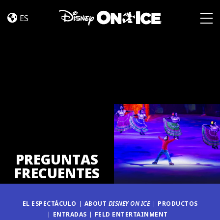
Preguntas
Skip to content
Frecuentes
ES
Togg
PREGUNTAS
FRECUENTES
EL ESPECTÁCULO
ABOUT
DISNEY ON ICE
PRODUCTOS
ENTRADAS
FELD ENTERTAINMENT