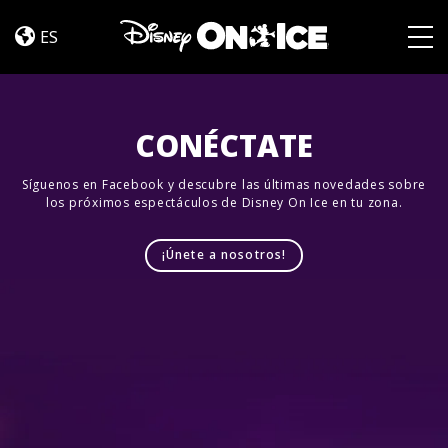
Event
Skip to content
Info
ES
(Mickey’s
Togg
Search
Party)
CONÉCTATE
Síguenos en Facebook y descubre las últimas novedades sobre
los próximos espectáculos de Disney On Ice en tu zona.
¡Únete a nosotros!