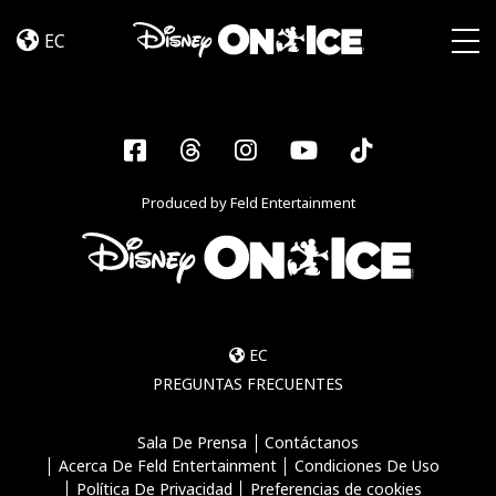
Become
Skip to content
a
EC
Disney
Togg
On
Ice
Insider
Facebook
Threads
Instagram
YouTube
Tiktok
–
Sign
Produced by Feld Entertainment
Up
EC
PREGUNTAS FRECUENTES
Sala De Prensa
Contáctanos
Acerca De Feld Entertainment
Condiciones De Uso
Política De Privacidad
Preferencias de cookies