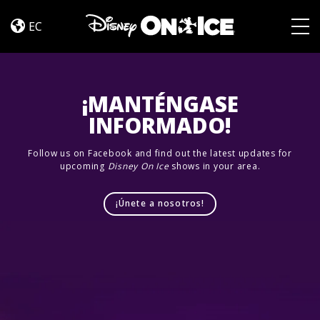
Jump
Skip to content
In!
EC
Togg
¡MANTÉNGASE
INFORMADO!
Follow us on Facebook and find out the latest updates for
upcoming
Disney On Ice
shows in your area.
¡Únete a nosotros!